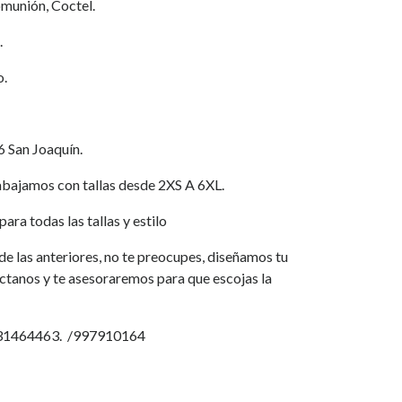
munión, Coctel.
.
o.
6 San Joaquín.
jamos con tallas desde 2XS A 6XL.
ara todas las tallas y estilo
a de las anteriores, no te preocupes, diseñamos tu
áctanos y te asesoraremos para que escojas la
931464463. /997910164