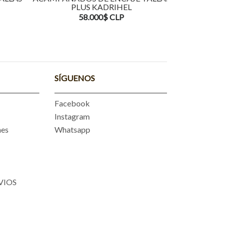
PLUS KADRIHEL
TALLAS
58.000$ CLP
5
SÍGUENOS
Facebook
Instagram
nes
Whatsapp
VIOS