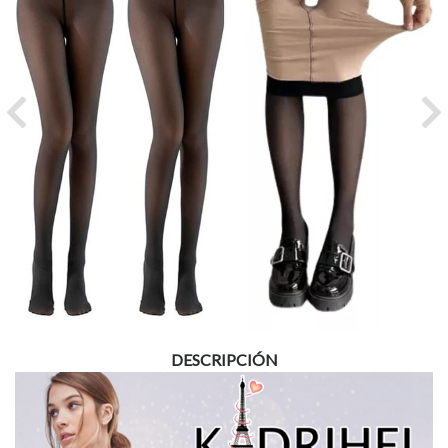
Previous
Ne
DESCRIPCIÓN