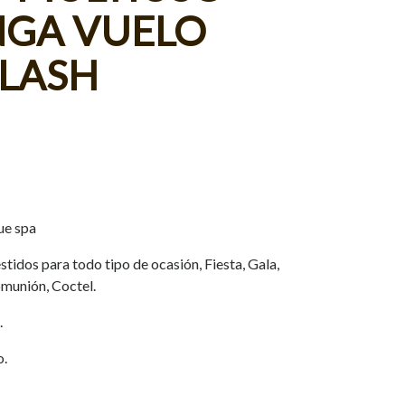
GA VUELO
FLASH
ue spa
tidos para todo tipo de ocasión, Fiesta, Gala,
munión, Coctel.
.
o.