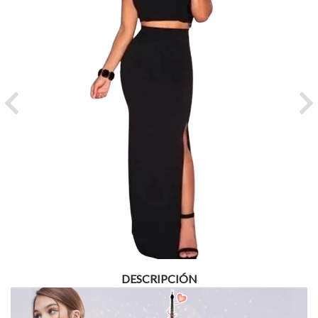
Previous
Ne
DESCRIPCIÓN