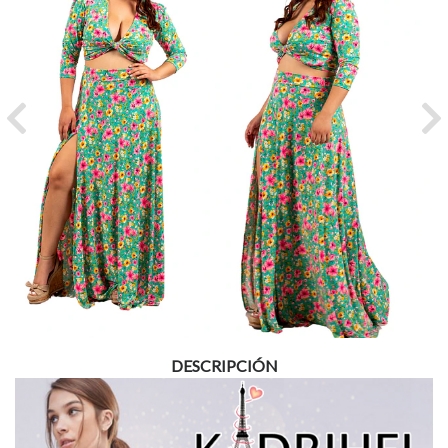
Previous
Ne
DESCRIPCIÓN