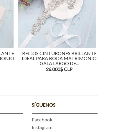
BELLOS CINTURONES BRILLANTE
BELLOS CINTURONES 
IDEAL PARA BODA MATRIMONIO
IDEAL PARA BODA M
GALA LARGO DE...
GALA LARGO DE
26.000$ CLP
42.000$ CLP
SÍGUENOS
Facebook
Instagram