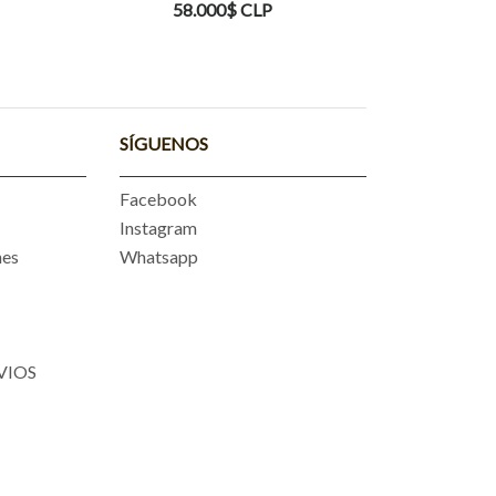
58.000$ CLP
5
SÍGUENOS
Facebook
Instagram
nes
Whatsapp
VIOS