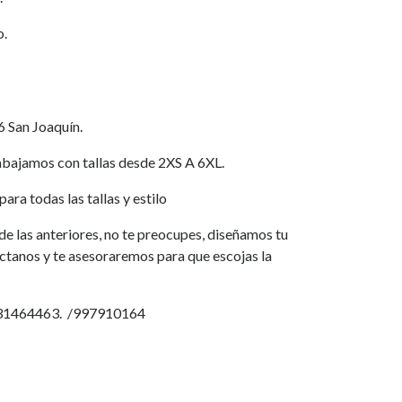
o.
6 San Joaquín.
jamos con tallas desde 2XS A 6XL.
ara todas las tallas y estilo
a de las anteriores, no te preocupes, diseñamos tu
áctanos y te asesoraremos para que escojas la
931464463. /997910164