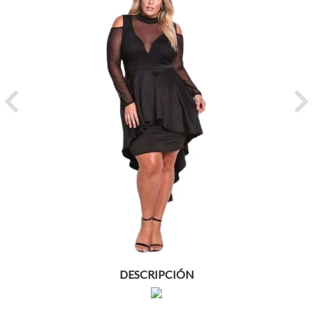
Previous
Ne
DESCRIPCIÓN